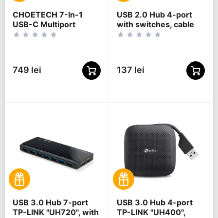
CHOETECH 7-In-1
USB 2.0 Hub 4-port
USB-C Multiport
with switches, cable
Adapter, HUB-M19
80 cm, Gembird "UHB-
U2P4P-01", Black
749 lei
137 lei
USB 3.0 Hub 7-port
USB 3.0 Hub 4-port
TP-LINK "UH720", with
TP-LINK "UH400",