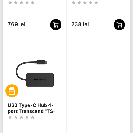
2 Charging Ports,
Black
external power
adapter
769 lei
238 lei
USB Type-C Hub 4-
port Transcend "TS-
HUB2C" Black (1xUSB
Type-C 3.0 to 4xUSB-
A 3.0 5Gb/s)