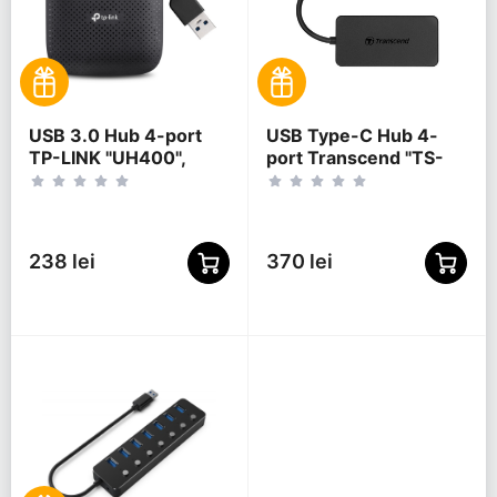
USB 3.0 Hub 4-port
USB Type-C Hub 4-
TP-LINK "UH400",
port Transcend "TS-
Black
HUB2C" Black (1xUSB
Type-C 3.0 to 4xUSB-
A 3.0 5Gb/s)
238 lei
370 lei