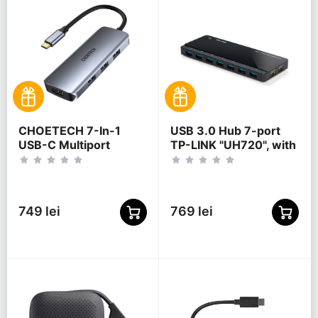
CHOETECH 7-In-1
USB 3.0 Hub 7-port
USB-C Multiport
TP-LINK "UH720", with
Adapter, HUB-M19
2 Charging Ports,
external power
adapter
749 lei
769 lei