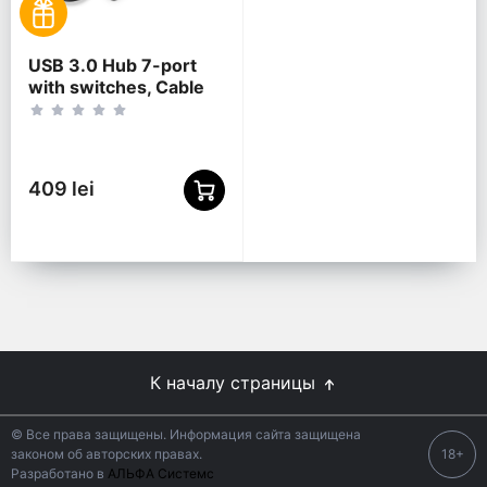
USB 3.0 Hub 7-port
with switches, Cable
24 cm, Gembird "UHB-
U3P7P-01", Black
409 lei
К началу страницы
© Все права защищены. Информация сайта защищена
законом об авторских правах.
18+
Разработано в
АЛЬФА Системс