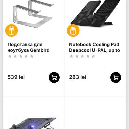
Подставка для
Notebook Cooling Pad
ноутбука Gembird
Deepcool U-PAL, up to
NBS-D1-01, 15,6",
15.6'', 2x140mm,
Серебристый
Adjustable angle,
USB3.0, U-shaped
539 lei
283 lei