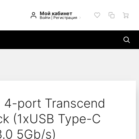
Мой кабинет
Войти
|
Регистрация
 Black (1xUSB Type-C 
 4-port Transcend
ck (1xUSB Type-C
3.0 5Gb/s)