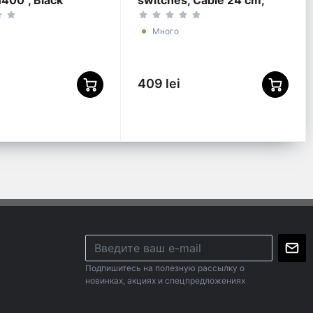
400", Black
switches, Cable 24 cm,
Gembird "UHB-U3P7P-01",
Black
Много
409 lei
Подпишитесь на полезную рассылку о
новинках, акциях и спецпредложениях