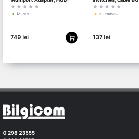
Multiport Adapter, HUB-
switches, cable 80
M19
Gembird "UHB-U2P
Black
Много
в наличии
749 lei
137 lei
0 298 23555