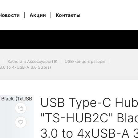
Новости
Акции
Контакты
и
Кабели и Аксессуары ПК
USB-концентраторы
3.0 to 4xUSB-A 3.0 5Gb/s)
0 to 4xUSB-A 3.0 5Gb/s)
 Transcend "TS-HUB2C"
USB Type-C Hub
"TS-HUB2C" Bla
3.0 to 4xUSB-A 