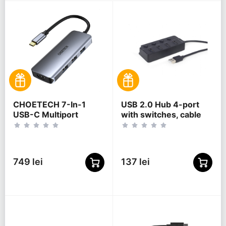
CHOETECH 7-In-1
USB 2.0 Hub 4-port
USB-C Multiport
with switches, cable
Adapter, HUB-M19
80 cm, Gembird "UHB-
U2P4P-01", Black
749 lei
137 lei