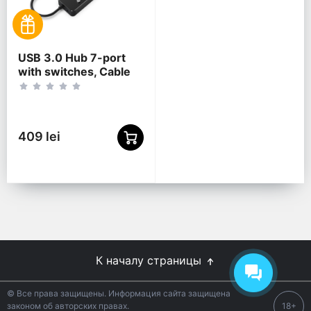
USB 3.0 Hub 7-port
with switches, Cable
24 cm, Gembird "UHB-
U3P7P-01", Black
409 lei
К началу страницы
© Все права защищены. Информация сайта защищена
законом об авторских правах.
18+