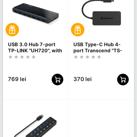
USB 3.0 Hub 7-port
USB Type-C Hub 4-
TP-LINK "UH720", with
port Transcend "TS-
2 Charging Ports,
HUB2C" Black (1xUSB
external power
Type-C 3.0 to 4xUSB-
adapter
A 3.0 5Gb/s)
769 lei
370 lei