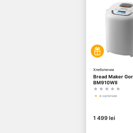
Хлебопечки
Bread Maker Gor
BM910WII
в наличии
1 499 lei