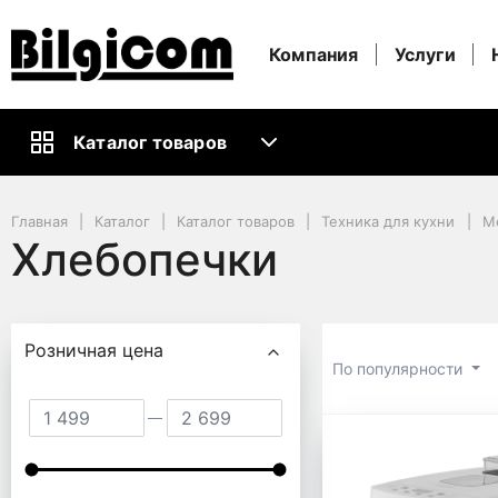
Компания
Услуги
Каталог товаров
Главная
Каталог
Каталог товаров
Техника для кухни
М
Хлебопечки
Подбор параметров
Розничная цена
По популярности
Хлебопеч