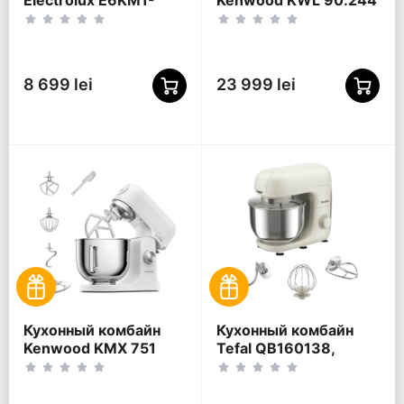
Electrolux E6KM1-
Kenwood KWL 90.244
8BPT, Чёрный
SI, Серебристый
8 699 lei
23 999 lei
Кухонный комбайн
Кухонный комбайн
Kenwood KMX 751
Tefal QB160138,
AWH, Белый
Бежевый