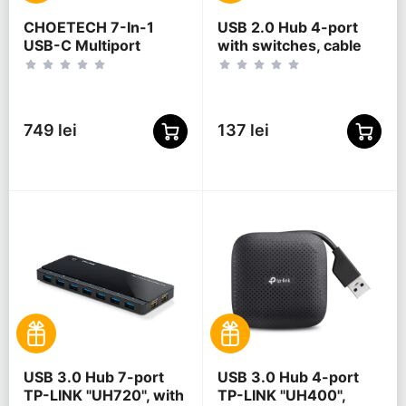
CHOETECH 7-In-1
USB 2.0 Hub 4-port
USB-C Multiport
with switches, cable
Adapter, HUB-M19
80 cm, Gembird "UHB-
U2P4P-01", Black
749 lei
137 lei
USB 3.0 Hub 7-port
USB 3.0 Hub 4-port
TP-LINK "UH720", with
TP-LINK "UH400",