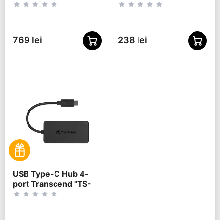
2 Charging Ports,
Black
external power
adapter
769 lei
238 lei
USB Type-C Hub 4-
port Transcend "TS-
HUB2C" Black (1xUSB
Type-C 3.0 to 4xUSB-
A 3.0 5Gb/s)