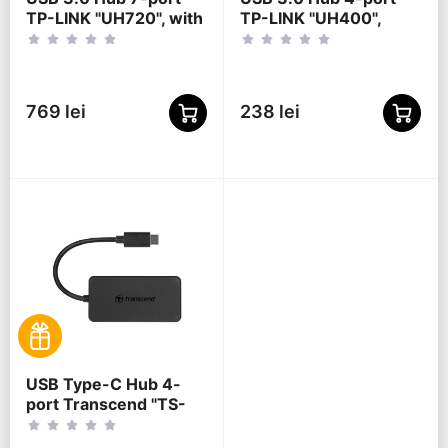
TP-LINK "UH720", with
TP-LINK "UH400",
2 Charging Ports,
Black
external power
adapter
769 lei
238 lei
USB Type-C Hub 4-
port Transcend "TS-
HUB2C" Black (1xUSB
Type-C 3.0 to 4xUSB-