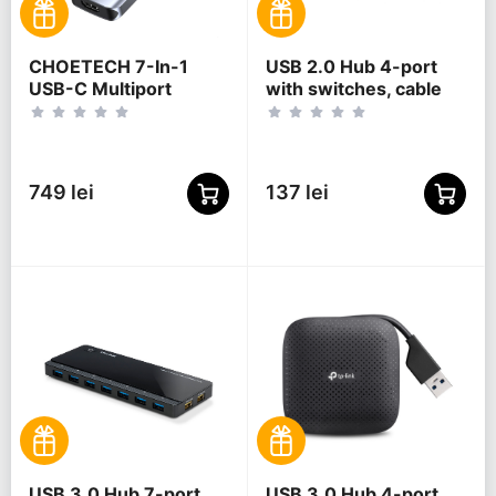
CHOETECH 7-In-1
USB 2.0 Hub 4-port
USB-C Multiport
with switches, cable
Adapter, HUB-M19
80 cm, Gembird "UHB-
U2P4P-01", Black
749 lei
137 lei
USB 3.0 Hub 7-port
USB 3.0 Hub 4-port