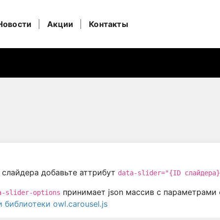
Новости
Акции
Контакты
 слайдера добавьте аттрибут
data-slider="{ID слайдера}
принимает json массив с параметрами 
a-slider-options
библиотеки owl.carousel.js