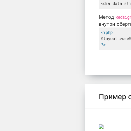
<
div
data-sl
Метод
Redsig
внутри оберт
<?php
$layout->use
?>
Пример 