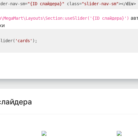
ider-nav-sm
=
"{ID слайдера}"
class
=
"slider-nav-sm"
>
</
div
>
авт
n\MegaMart\Layouts\Section:useSlider('{ID слайдера}')
ки
Slider(
'cards'
слайдера