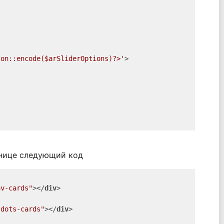
son::encode($arSliderOptions)?>'
>

анице следующий код
av-cards"
>
</
div
>
-dots-cards"
>
</
div
>