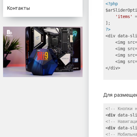
<?php
Контакты
$arSliderOpti
'items'
 
?>
<div data-sl
	<img src
	<img src
	<img src
	<img src
</div>

Для размещен
<!-- Кнопки 
<
div
data-sl
<!-- Навигац
<
div
data-sl
<!-- Мобильн