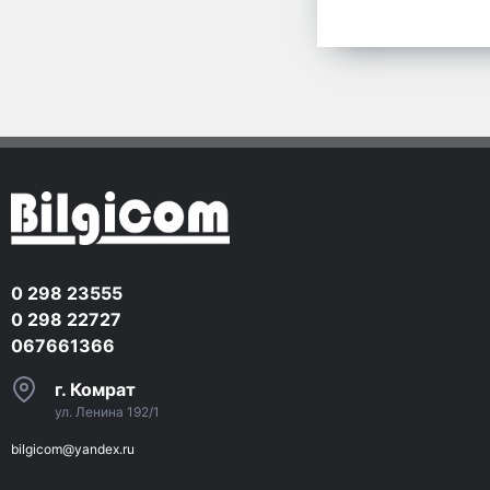
0 298 23555
0 298 22727
067661366
г. Комрат
ул. Ленина 192/1
bilgicom@yandex.ru