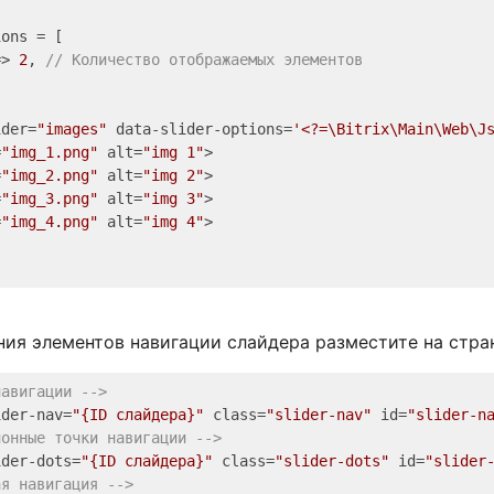
ons = [

=> 
2
, 
// Количество отображаемых элементов
ider=
"images"
 data-slider-options=
'<?=\Bitrix\Main\Web\J
=
"img_1.png"
 alt=
"img 1"
>

=
"img_2.png"
 alt=
"img 2"
>

=
"img_3.png"
 alt=
"img 3"
>

=
"img_4.png"
 alt=
"img 4"
>

ия элементов навигации слайдера разместите на стр
навигации -->
ider-nav
=
"{ID слайдера}"
class
=
"slider-nav"
id
=
"slider-n
ионные точки навигации -->
ider-dots
=
"{ID слайдера}"
class
=
"slider-dots"
id
=
"slider
ая навигация -->