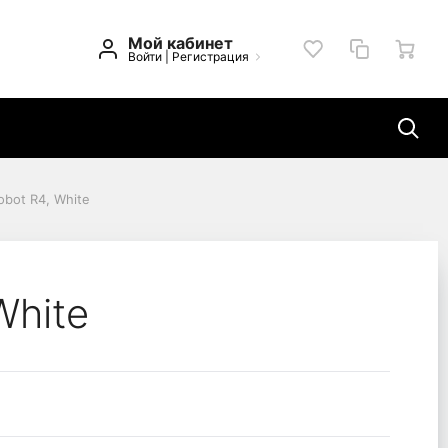
Мой кабинет
Войти
|
Регистрация
obot R4, White
White