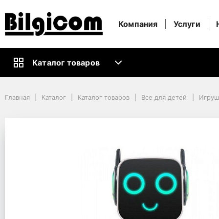
Компания
Услуги
Каталог товаров
Главная
Каталог
Каталог товаров
Все для детей
Главная
Каталог
Каталог товаров
Все для детей
Игруш
Игрушки для детей
Игрушки c дистанционным управлением
JJRC Robot R4, White
JJRC Robot R4, White