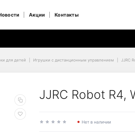
Новости
Акции
Контакты
ки для детей
Игрушки c дистанционным управлением
JJRC R
JJRC Robot R4, 
Нет в наличии