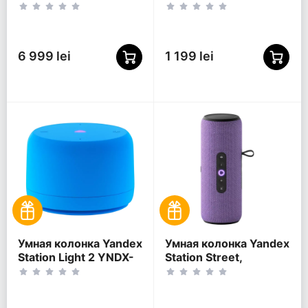
микрофон EPOS
EXPAND SP 40+,
Беспроводной/
Проводной, Черный
6 999 lei
1 199 lei
Умная колонка Yandex
Умная колонка Yandex
Station Light 2 YNDX-
Station Street,
00028BLU, Синий
Фиолетовый