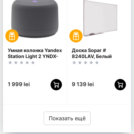
Умная колонка Yandex
Доска Sopar #
Station Light 2 YNDX-
8240LAV, Белый
00028GRY,
Графитовый
1 999 lei
9 139 lei
Показать ещё