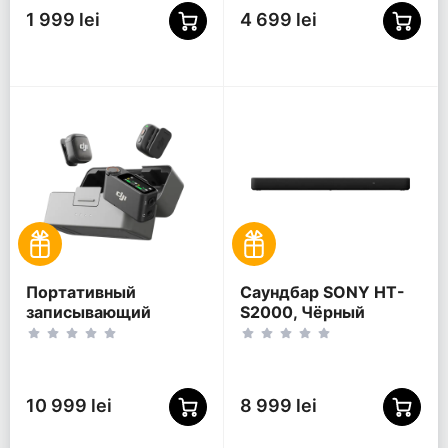
1 999 lei
4 699 lei
Портативный
Саундбар SONY HT-
записывающий
S2000, Чёрный
микрофон DJI Mic 3 (2
TX + 1 RX + Charging
Case), Беспроводной,
Черный
10 999 lei
8 999 lei