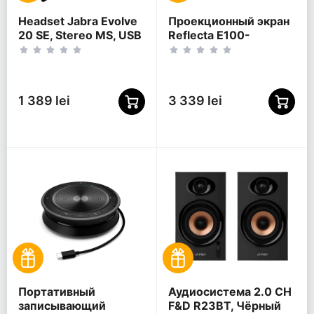
Headset Jabra Evolve
Проекционный экран
20 SE, Stereo MS, USB
Reflecta E100-
C/A adapter, Leather,
W01MW, 100", 16:10
Black
1 389 lei
3 339 lei
Портативный
Аудиосистема 2.0 CH
записывающий
F&D R23BT, Чёрный