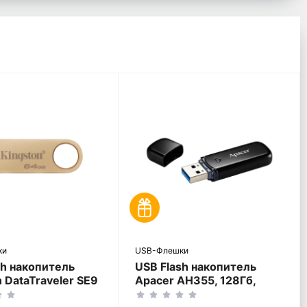
ки
USB-Флешки
sh накопитель
USB Flash накопитель
 DataTraveler SE9
Apacer AH355, 128Гб,
б, Золотой
Чёрный