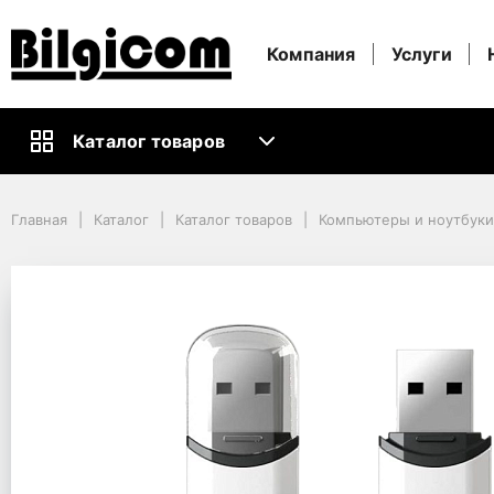
Компания
Услуги
Каталог товаров
Главная
Каталог
Каталог товаров
Компьютеры и ноутбуки
Главная
Каталог
Каталог товаров
Компьютеры и ноутбук
Информационные носители
USB-Флешки
16GB USB2.0 Flash Drive ADATA "C906", White, Plastic, Classic Cap (R/
16GB USB2.0 Flash Driv