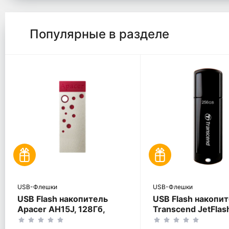
Популярные в разделе
USB-Флешки
USB-Флешки
USB Flash накопитель
USB Flash накопи
Apacer AH15J, 128Гб,
Transcend JetFlas
Красный
256Гб, Чёрный