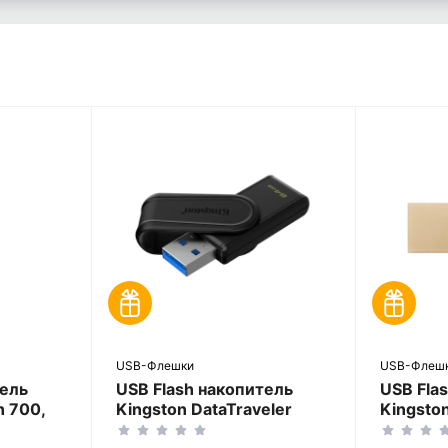
USB-Флешки
USB-Флеш
тель
USB Flash накопитель
USB Fla
h 700,
Kingston DataTraveler
Kingston
Exodia S, 64Гб, Чёрный
G3, 64Г