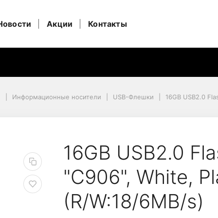
Новости
Акции
Контакты
и
Информационные носители
USB-Флешки
16GB USB2.0 Flas
W:18/6MB/s)
e ADATA "C906", White,
16GB USB2.0 Fla
"C906", White, Pl
(R/W:18/6MB/s)