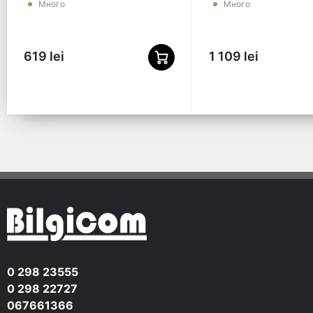
Много
Много
619 lei
1 109 lei
0 298 23555
0 298 22727
067661366