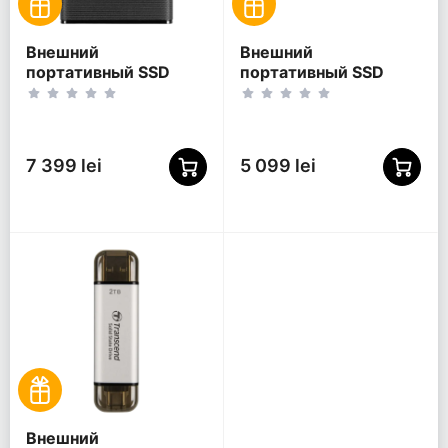
Внешний
Внешний
портативный SSD
портативный SSD
накопитель
накопитель Kingston
Transcend ESD270C, 2
XS1000 BoC, 1 ТБ,
ТБ, Чёрный
Красный
(TS2TESD270C)
(SXS1000R/1000GA)
7 399 lei
5 099 lei
Внешний