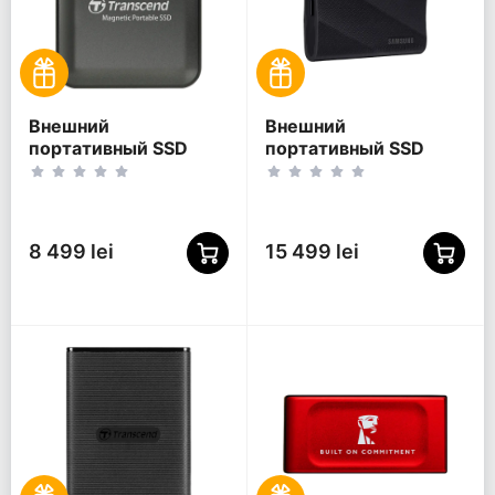
Внешний
Внешний
портативный SSD
портативный SSD
накопитель
накопитель Samsung
Transcend ESD420, 2
T9, 4 ТБ, Чёрный
ТБ, Iron Gray
(MU-PG4T0B/WW)
(TS2TESD420C)
8 499 lei
15 499 lei