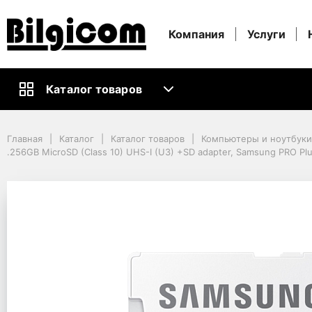
Компания
Услуги
Каталог товаров
Главная
Каталог
Каталог товаров
Компьютеры и ноутбуки
Главная
Каталог
Каталог товаров
Компьютеры и ноутбук
Информационные носители
.256GB MicroSD (Class 10) UHS-I (U3) +SD adapter, Samsung PRO P
Карты памяти
.256GB MicroSD (Class 10) UHS-I (U3) +SD adapter, Samsung PRO Pl
.256GB MicroSD (Clas