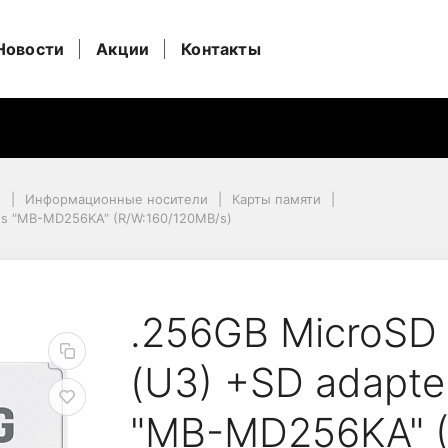
Новости
Акции
Контакты
и
Информационные носители
Карты памяти
lus "MB-MD256KA" (R/W:160/120MB/s)
us "MB-MD256KA" (R/W:160/120MB/s)
s 10) UHS-I (U3) +SD 
.256GB MicroSD 
(U3) +SD adapte
"MB-MD256KA" (