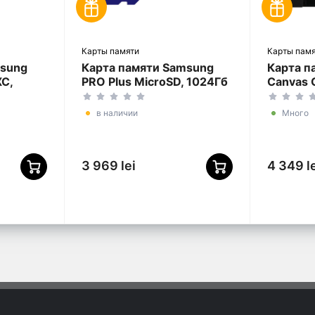
Карты памяти
Карты пам
msung
Карта памяти Samsung
Карта п
XC,
PRO Plus MicroSD, 1024Гб
Canvas G
6SA/KR)
(MB-MD1T0SA/APC)
(SDCG4
в наличии
Много
3 969 lei
4 349 l