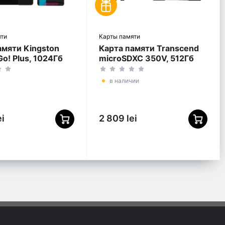
яти
Карты памяти
амяти Kingston
Карта памяти Transcend
o! Plus, 1024Гб
microSDXC 350V, 512Гб
/1TB)
(TS512GUSD350V)
в наличии
ei
2 809 lei