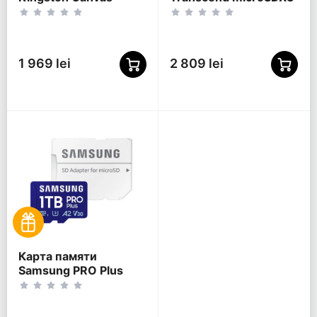
Select Plus, 512Гб
350V, 512Гб
(SDCS3/512GB)
(TS512GUSD350V)
1 969 lei
2 809 lei
Карта памяти
Samsung PRO Plus
MicroSD, 1024Гб (MB-
MD1T0SA/APC)