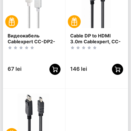
Видеокабель
Cable DP to HDMI
Cablexpert CC-DP2-
3.0m Cablexpert, CC-
6-W, DisplayPort (M) -
DP-HDMI-3M
DisplayPort (M),
Белый
67 lei
146 lei