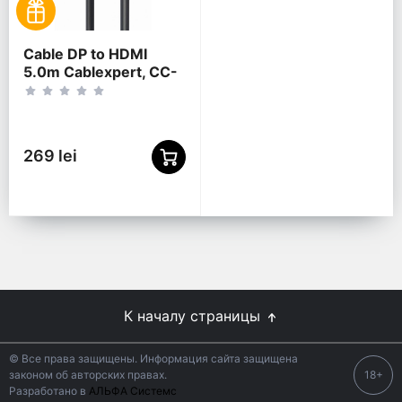
Cable DP to HDMI
5.0m Cablexpert, CC-
DP-HDMI-5M
269 lei
К началу страницы
© Все права защищены. Информация сайта защищена
законом об авторских правах.
18+
Разработано в
АЛЬФА Системс