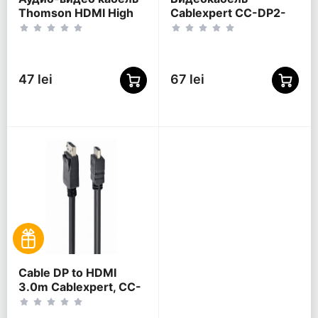
Thomson HDMI High
Cablexpert CC-DP2-
Speed, HDMI (M) -
6-W, DisplayPort (M) -
HDMI (M), 0,75м,
DisplayPort (M),
Чёрный
Белый
47 lei
67 lei
Cable DP to HDMI
3.0m Cablexpert, CC-
DP-HDMI-3M