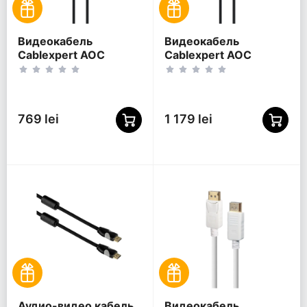
Видеокабель
Видеокабель
Cablexpert AOC
Cablexpert AOC
Premium Series,
Premium Series,
DisplayPort (M) -
DisplayPort (M) -
DisplayPort (M), 5м,
DisplayPort (M), 30м,
Чёрный
Чёрный
769 lei
1 179 lei
Аудио-видео кабель
Видеокабель