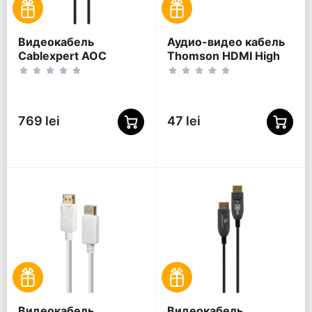
Видеокабель
Аудио-видео кабель
Cablexpert AOC
Thomson HDMI High
Premium Series,
Speed, HDMI (M) -
DisplayPort (M) -
HDMI (M), 0,75м,
DisplayPort (M), 5м,
Чёрный
Чёрный
769 lei
47 lei
Видеокабель
Видеокабель