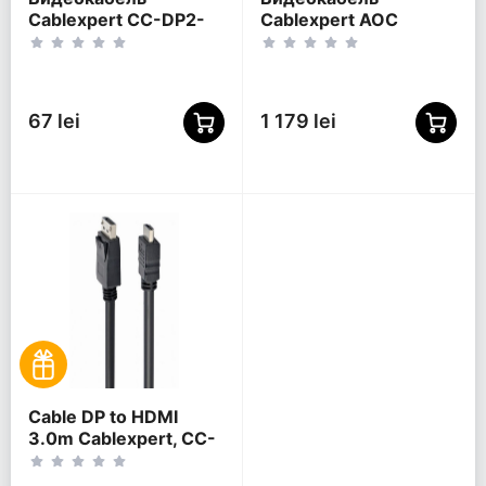
Cablexpert CC-DP2-
Cablexpert AOC
6-W, DisplayPort (M) -
Premium Series,
DisplayPort (M),
DisplayPort (M) -
Белый
DisplayPort (M), 30м,
Чёрный
67 lei
1 179 lei
Cable DP to HDMI
3.0m Cablexpert, CC-
DP-HDMI-3M