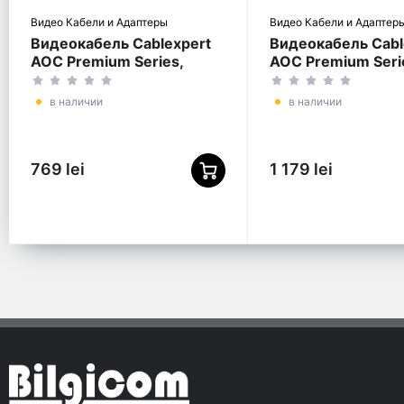
Видео Кабели и Адаптеры
Видео Кабели и Адаптер
Видеокабель Cablexpert
Видеокабель Cabl
AOC Premium Series,
AOC Premium Seri
DisplayPort (M) -
DisplayPort (M) -
DisplayPort (M), 5м,
DisplayPort (M), 3
в наличии
в наличии
Чёрный
Чёрный
769 lei
1 179 lei