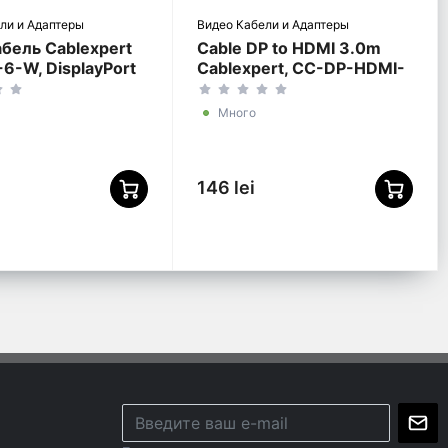
ли и Адаптеры
Видео Кабели и Адаптеры
бель Cablexpert
Cable DP to HDMI 3.0m
6-W, DisplayPort
Cablexpert, CC-DP-HDMI-
splayPort (M),
3M
Много
146 lei