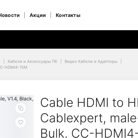
Новости
Акции
Контакты
и
Кабели и Аксессуары ПК
Видео Кабели и Адаптеры
, CC-HDMI4-15M
CC-HDMI4-15M
.0m Cablexpert, male-m
Cable HDMI to H
Cablexpert, male-
Bulk, CC-HDMI4