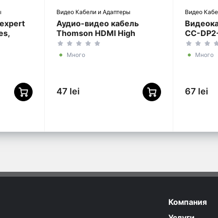
ы
Видео Кабели и Адаптеры
Видео Кабе
expert
Аудио-видео кабель
Видеока
es,
Thomson HDMI High
CC-DP2-
Speed, HDMI (M) - HDMI
(M) - Di
0м,
(M), 0,75м, Чёрный
Белый
Много
Много
47 lei
67 lei
Компания
Услуги