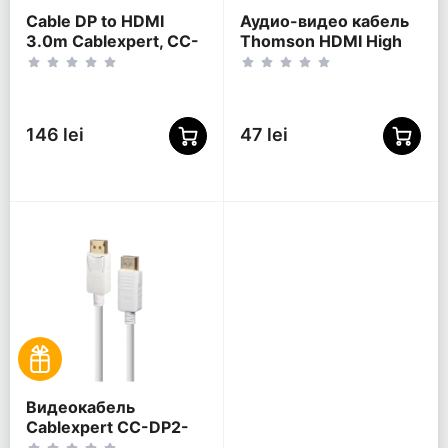
Cable DP to HDMI
Аудио-видео кабель
3.0m Cablexpert, CC-
Thomson HDMI High
DP-HDMI-3M
Speed, HDMI (M) -
HDMI (M), 0,75м,
Чёрный
146 lei
47 lei
Видеокабель
Cablexpert CC-DP2-
6-W, DisplayPort (M) -