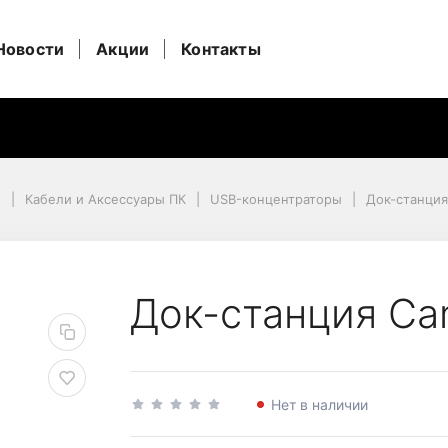
Новости
Акции
Контакты
и
Кабели и Аксессуары ПК
USB-концентраторы
Док-станция
S-11, Серый
Док-станция Ca
Нет в наличии