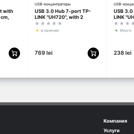
USB-концентраторы
USB-конце
t with
USB 3.0 Hub 7-port TP-
USB 3.0
 cm,
LINK "UH720", with 2
LINK "UH
4P-01",
Charging Ports, external
power adapter
в наличии
Много
769 lei
238 lei
Компания
Услуги