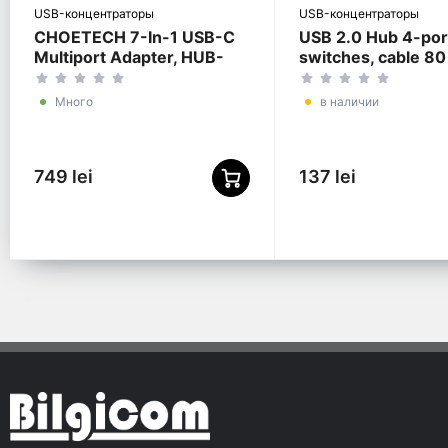
USB-концентраторы
USB-концентраторы
CHOETECH 7-In-1 USB-C
USB 2.0 Hub 4-por
Multiport Adapter, HUB-
switches, cable 80
M19
Gembird "UHB-U2P
Black
Много
в наличии
749 lei
137 lei