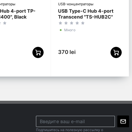
нтраторы
USB-концентраторы
 Hub 4-port TP-
USB Type-C Hub 4-port
400", Black
Transcend "TS-HUB2C"
Black (1xUSB Type-C 3.0
to 4xUSB-A 3.0 5Gb/s)
Много
370 lei
Подпишитесь на полезную рассылку о