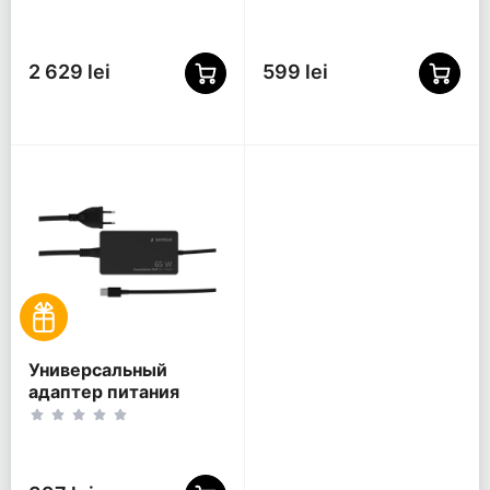
GaN, 165Вт
2 629 lei
599 lei
Универсальный
адаптер питания
Gembird NPA-AC-
PDQC65-01, 65Вт