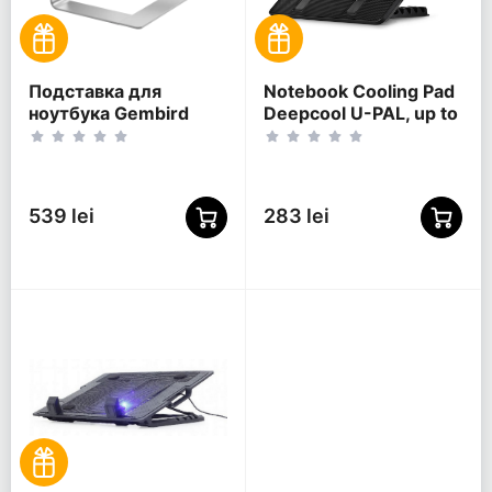
Подставка для
Notebook Cooling Pad
ноутбука Gembird
Deepcool U-PAL, up to
NBS-D1-01, 15,6",
15.6'', 2x140mm,
Серебристый
Adjustable angle,
USB3.0, U-shaped
539 lei
283 lei