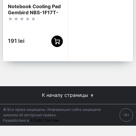
Notebook Cooling Pad
Gembird NBS-1F17T-
01, up to 17'', 1x150
mm fan, Adjustable
angle, LED light
191 lei
К началу страницы
© Все права защищены. Информация сайта защищена
законом об авторских правах.
18+
Разработано в
АЛЬФА Системс