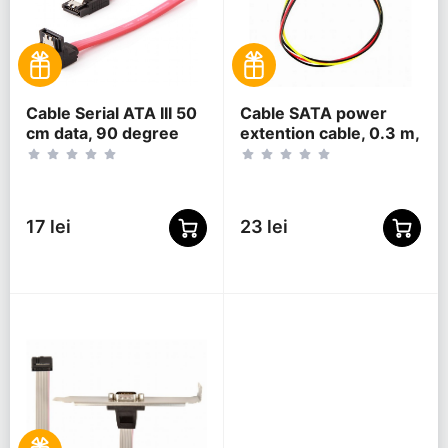
Cable Serial ATA III 50
Cable SATA power
cm data, 90 degree
extention cable, 0.3 m,
connector, metal clips,
Cablexpert CC-
Cablexpert CC-
SATAMF-01
SATAM-DATA90
17 lei
23 lei