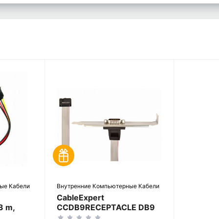
ые Кабели
Внутренние Компьютерные Кабели
CableExpert
3 m,
CCDB9RECEPTACLE DB9
ATAMF-
COM port receptacle on