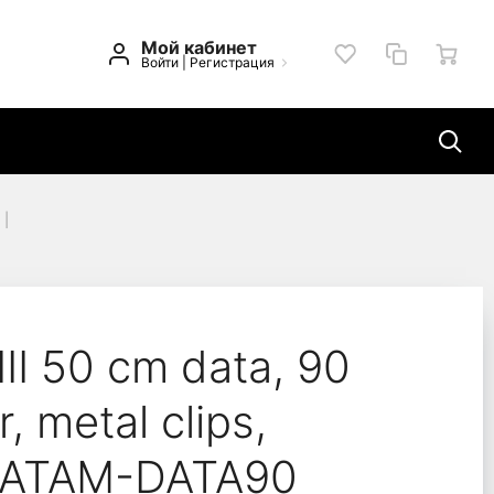
Мой кабинет
Войти
|
Регистрация
onnector, metal clips,
III 50 cm data, 90
 metal clips,
SATAM-DATA90