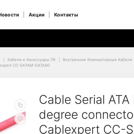
Новости
Акции
Контакты
и
Кабели и Аксессуары ПК
Внутренние Компьютерные Кабели
Cablexpert CC-SATAM-DATA90
ablexpert CC-SATAM-DATA90
0 cm data, 90 degree c
Cable Serial ATA 
degree connector,
Cablexpert CC-