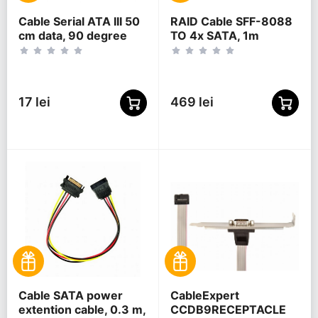
Cable Serial ATA III 50
RAID Cable SFF-8088
cm data, 90 degree
TO 4x SATA, 1m
connector, metal clips,
Cablexpert CC-
SATAM-DATA90
17 lei
469 lei
Cable SATA power
CableExpert
extention cable, 0.3 m,
CCDB9RECEPTACLE