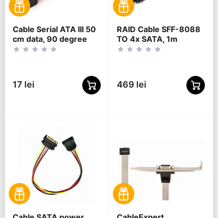
Cable Serial ATA III 50
RAID Cable SFF-8088
cm data, 90 degree
TO 4x SATA, 1m
connector, metal clips,
Cablexpert CC-
SATAM-DATA90
17 lei
469 lei
Cable SATA power
CableExpert