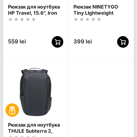
Рюкзак для ноутбука
Рюкзак NINETYGO
HP Travel, 15.6", Iron
Tiny LIghtweight
Grey
Casual, 15.6",
Полиэстер 600D,
Оранжевый
559 lei
399 lei
Рюкзак для ноутбука
THULE Subterra 2,