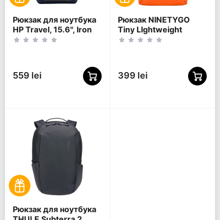
Рюкзак для ноутбука
Рюкзак NINETYGO
HP Travel, 15.6", Iron
Tiny LIghtweight
Grey
Casual, 15.6",
Полиэстер 600D,
Оранжевый
559 lei
399 lei
Рюкзак для ноутбука
THULE Subterra 2,