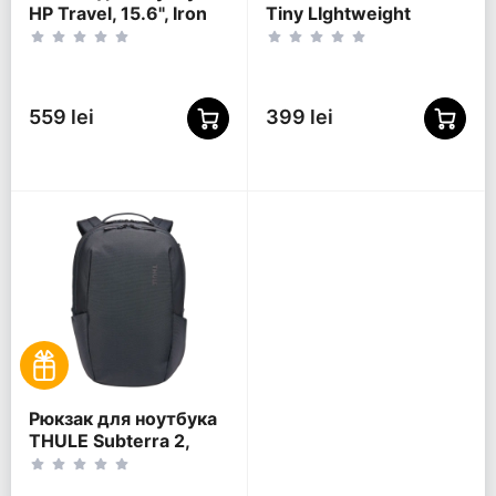
HP Travel, 15.6", Iron
Tiny LIghtweight
Grey
Casual, 15.6",
Полиэстер 600D,
Оранжевый
559 lei
399 lei
Рюкзак для ноутбука
THULE Subterra 2,
15.6", Dark Slate