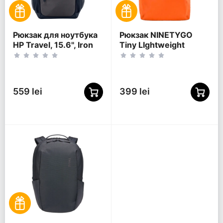
Рюкзак для ноутбука
Рюкзак NINETYGO
HP Travel, 15.6", Iron
Tiny LIghtweight
Grey
Casual, 15.6",
Полиэстер 600D,
Оранжевый
559 lei
399 lei