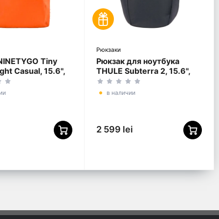
Рюкзаки
NINETYGO Tiny
Рюкзак для ноутбука
ght Casual, 15.6",
THULE Subterra 2, 15.6",
ер 600D,
Dark Slate
вый
ии
в наличии
2 599 lei