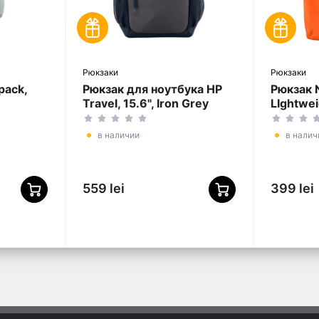
Рюкзаки
Рюкзаки
pack,
Рюкзак для ноутбука HP
Рюкзак 
Travel, 15.6", Iron Grey
LIghtwei
Полиэст
Оранже
в наличии
в налич
559 lei
399 lei