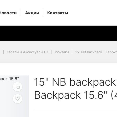
Новости
Акции
Контакты
и
Кабели и Аксессуары ПК
Рюкзаки
15" NB backpack - Lenov
novo Commuter Backpac
15" NB backpack
Backpack 15.6" 