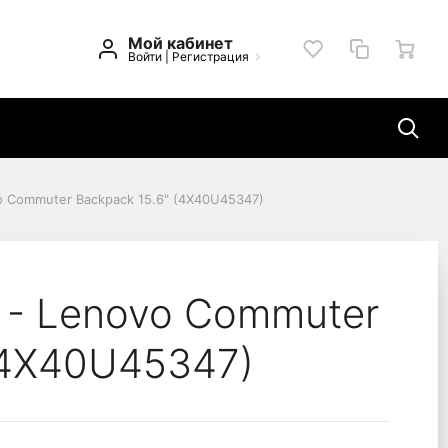
Мой кабинет
Войти
|
Регистрация
o Commuter Backpack 15.6" (4X40U45347)
k 15.6" (4X40U45347)
 - Lenovo Commuter
(4X40U45347)