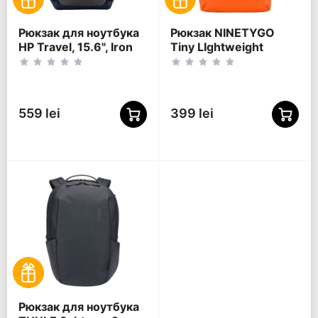
Рюкзак для ноутбука
Рюкзак NINETYGO
HP Travel, 15.6", Iron
Tiny LIghtweight
Grey
Casual, 15.6",
Полиэстер 600D,
Оранжевый
559 lei
399 lei
Рюкзак для ноутбука