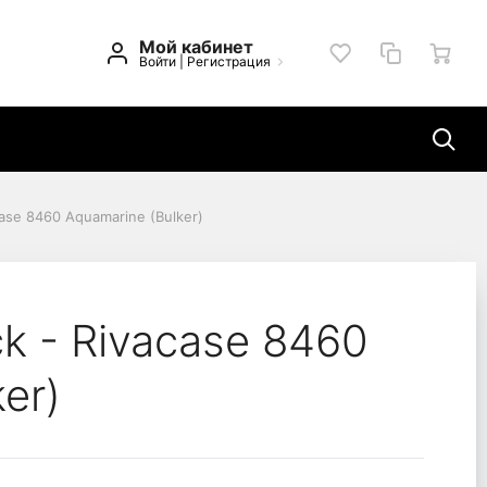
Мой кабинет
Войти
|
Регистрация
case 8460 Aquamarine (Bulker)
e (Bulker)
ck - Rivacase 8460
er)