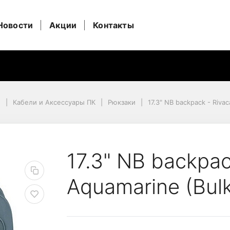
Новости
Акции
Контакты
и
Кабели и Аксессуары ПК
Рюкзаки
17.3" NB backpack - Riva
ivacase 8460 Aquamarin
17.3" NB backpa
Aquamarine (Bulk