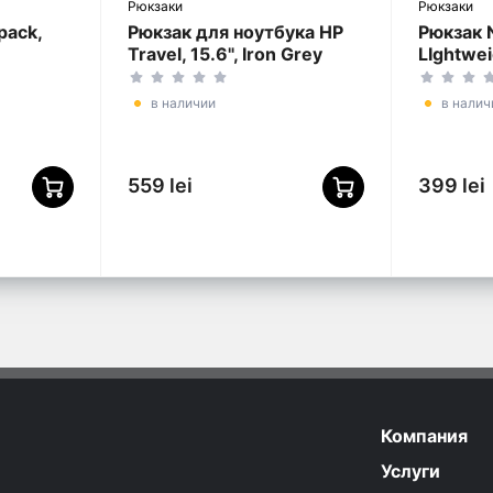
Рюкзаки
Рюкзаки
pack,
Рюкзак для ноутбука HP
Рюкзак 
Travel, 15.6", Iron Grey
LIghtwei
Полиэст
Оранже
в наличии
в налич
559 lei
399 lei
Компания
Услуги