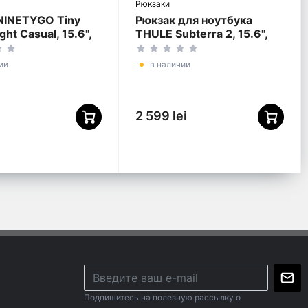
Рюкзаки
NINETYGO Tiny
Рюкзак для ноутбука
ght Casual, 15.6",
THULE Subterra 2, 15.6",
ер 600D,
Dark Slate
вый
ии
в наличии
2 599 lei
Подпишитесь на полезную рассылку о