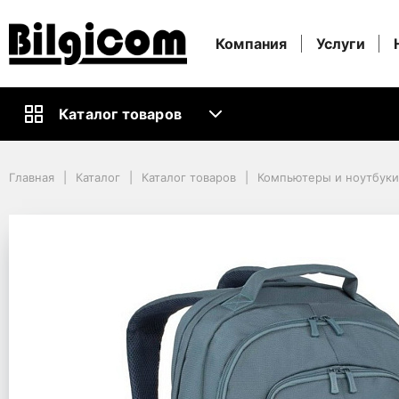
Компания
Услуги
Каталог товаров
Главная
Каталог
Каталог товаров
Компьютеры и ноутбуки
Главная
Каталог
Каталог товаров
Компьютеры и ноутбук
Кабели и Аксессуары ПК
Рюкзаки
17.3" NB backpack - Rivacase 8460 Aquamarine (Bulker)
17.3" NB backpack - R