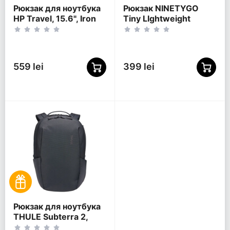
Рюкзак для ноутбука
Рюкзак NINETYGO
HP Travel, 15.6", Iron
Tiny LIghtweight
Grey
Casual, 15.6",
Полиэстер 600D,
Оранжевый
559 lei
399 lei
Рюкзак для ноутбука
THULE Subterra 2,
15.6", Dark Slate