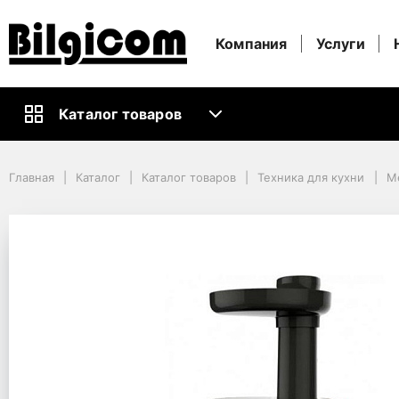
Компания
Услуги
Каталог товаров
Главная
Каталог
Каталог товаров
Техника для кухни
Главная
Каталог
Каталог товаров
Техника для кухни
М
Мелкая техника для кухни
Соковыжималки
Juicer Extractor Tefal ZC150838
Juicer Extractor Tefal