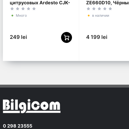
цитрусовых Ardesto CJK-
ZE660D10, Чёрны
K1LBL, Чёрный
Много
в наличии
249 lei
4 199 lei
0 298 23555