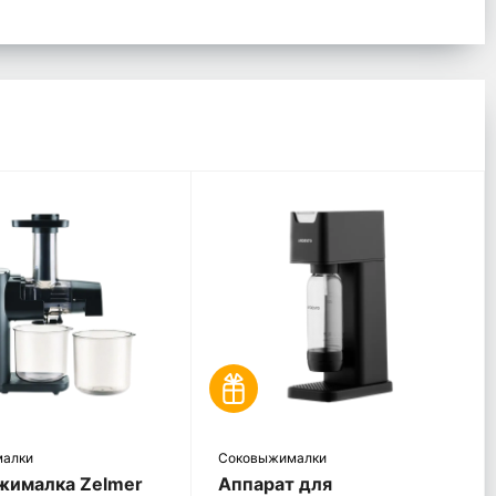
малки
Соковыжималки
жималка Zelmer
Аппарат для