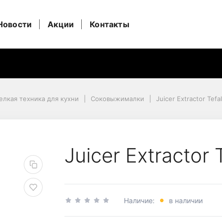
Новости
Акции
Контакты
елкая техника для кухни
Соковыжималки
Juicer Extractor Tef
 ZC150838
Juicer Extractor
Наличие:
в наличии