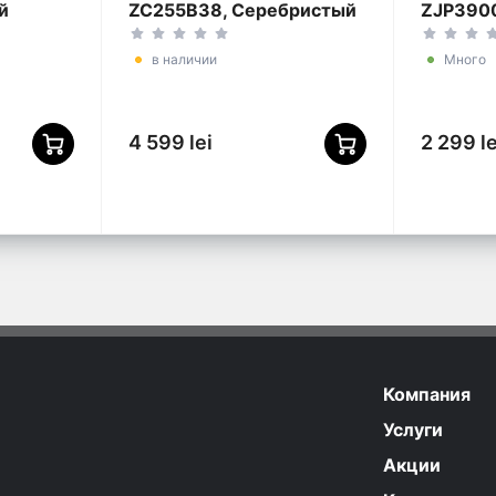
й
ZC255B38, Серебристый
ZJP390
| Черный
в наличии
Много
4 599 lei
2 299 le
Компания
Услуги
Акции