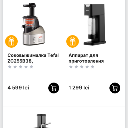
Соковыжималка Tefal
Аппарат для
ZC255B38,
приготовления
Серебристый |
газировки Ardesto
Черный
SMW-01B, Чёрный
4 599 lei
1 299 lei