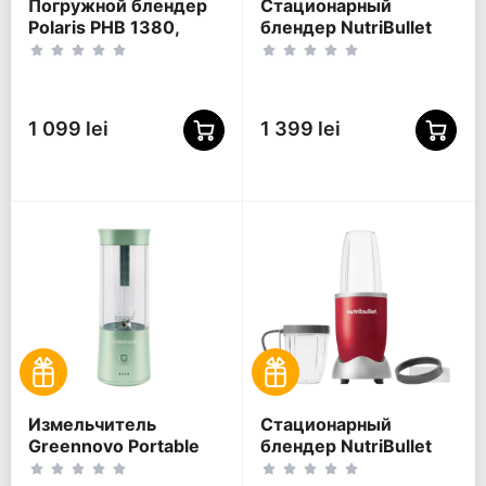
Погружной блендер
Стационарный
Polaris PHB 1380,
блендер NutriBullet
Серый
NB614DG,
Серебристый
1 099 lei
1 399 lei
Измельчитель
Стационарный
Greennovo Portable
блендер NutriBullet
Blender, Мятный
NB606R, Красный