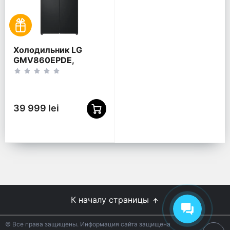
Холодильник LG
GMV860EPDE,
InstaView Door-in-
Door™, Чёрный
39 999 lei
К началу страницы
© Все права защищены. Информация сайта защищена