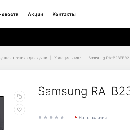
Новости
Акции
Контакты
упная техника для кухни
Холодильники
Samsung RA-B23EBB
22GG
Samsung RA-B2
Нет в наличии