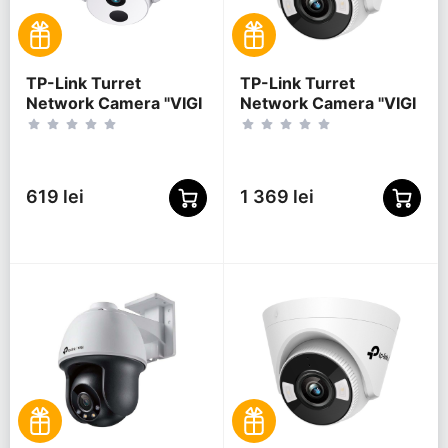
TP-Link Turret
TP-Link Turret
Network Camera "VIGI
Network Camera "VIGI
C400HP-4", 4mm,
C440", 2.8mm, 4MP,
3MP,PoE
Full-Color, PoE
619 lei
1 369 lei