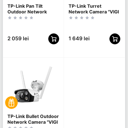
TP-Link Pan Tilt
TP-Link Turret
Outdoor Network
Network Camera "VIGI
Camera"VIGI C540",
C440-W", 4mm, 4MP,
4mm, 4MP, Full-Color,
Wi-Fi, Full-Color
PoE, IP66
2 059 lei
1 649 lei
TP-Link Bullet Outdoor
Network Camera "VIGI
C340-W", 4mm, 4MP,