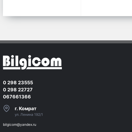
0 298 23555
0 298 22727
067661366
г. Комрат
ул. Ленина 192/1
bilgicom@yandex.ru