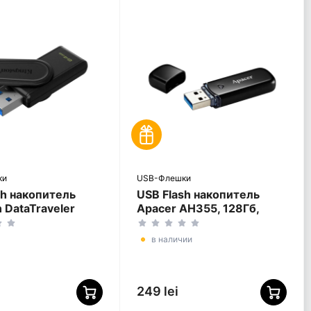
ки
USB-Флешки
sh накопитель
USB Flash накопитель
 DataTraveler
Apacer AH355, 128Гб,
S, 64Гб, Чёрный
Чёрный
в наличии
249 lei