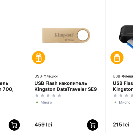
USB-Флешки
USB-Флеш
тель
USB Flash накопитель
USB Fla
h 700,
Kingston DataTraveler SE9
Kingston
G3, 64Гб, Золотой
Exodia 
Много
Много
459 lei
215 lei