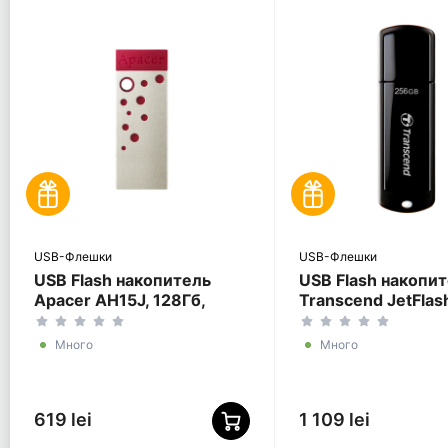
USB-Флешки
USB-Флешки
USB Flash накопитель
USB Flash накопи
Apacer AH15J, 128Гб,
Transcend JetFlas
Красный
256Гб, Чёрный
Много
Много
619 lei
1 109 lei