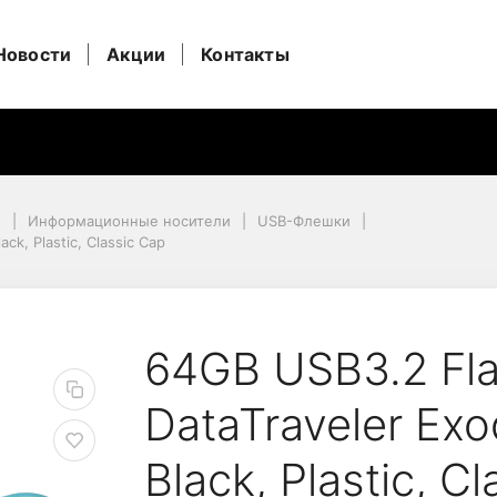
Новости
Акции
Контакты
и
Информационные носители
USB-Флешки
ck, Plastic, Classic Cap
, Plastic, Classic Cap
e Kingston DataTraveler
64GB USB3.2 Fla
DataTraveler Exo
Black, Plastic, C