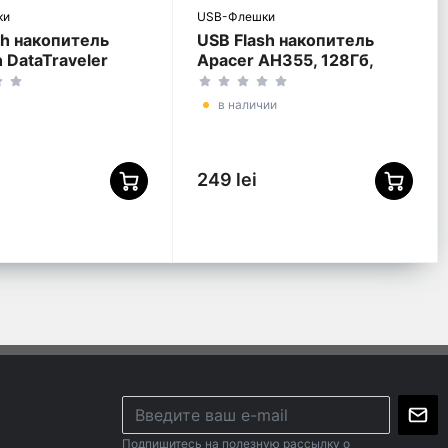
ки
USB-Флешки
sh накопитель
USB Flash накопитель
 DataTraveler
Apacer AH355, 128Гб,
S, 64Гб, Чёрный
Чёрный
в наличии
249 lei
Подпишитесь на полезную рассылку о