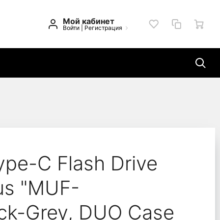
Мой кабинет
Войти
|
Регистрация
uo Plus "MUF-256DB/AP
pe-C Flash Drive
us "MUF-
ck-Grey, DUO Case