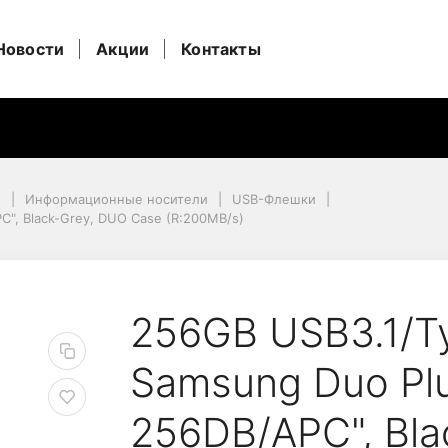
Новости
Акции
Контакты
и
Информационные носители
USB-Флешки
C", Black-Grey, DUO Case (R:200MB/s)
, Black-Grey, DUO Case (R:200MB/s)
Flash Drive Samsung D
256GB USB3.1/Ty
Samsung Duo Pl
256DB/APC", Bla