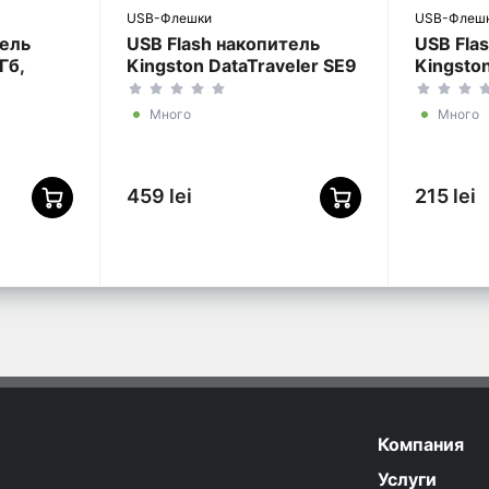
USB-Флешки
USB-Флеш
тель
USB Flash накопитель
USB Fla
Гб,
Kingston DataTraveler SE9
Kingston
G3, 64Гб, Золотой
Exodia 
Много
Много
459 lei
215 lei
Компания
Услуги