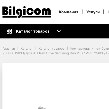
Компания
Услуги
Каталог товаров
Главная
Каталог
Каталог товаров
Компьютеры и ноутбуки
Главная
Каталог
Каталог товаров
Компьютеры и ноутбук
Информационные носители
256GB USB3.1/Type-C Flash Drive Samsung Duo Plus "MUF-256DB/AP
USB-Флешки
256GB USB3.1/Type-C Flash Drive Samsung Duo Plus "MUF-256DB/APC"
256GB USB3.1/Type-C 