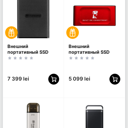
Внешний
Внешний
портативный SSD
портативный SSD
накопитель
накопитель Kingston
Transcend ESD270C, 2
XS1000 BoC, 1 ТБ,
ТБ, Чёрный
Красный
(TS2TESD270C)
(SXS1000R/1000GA)
7 399 lei
5 099 lei