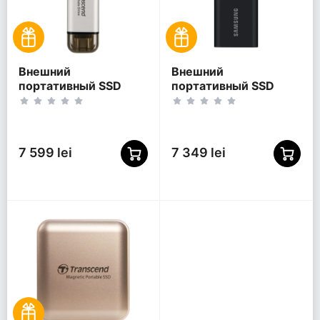
Внешний
Внешний
портативный SSD
портативный SSD
накопитель
накопитель Samsung
Transcend ESD310S, 2
T5 EVO, 2 ТБ, Чёрный
ТБ, Серебристый
(MU-PH2T0S/EU)
(TS2TESD310S)
7 599 lei
7 349 lei