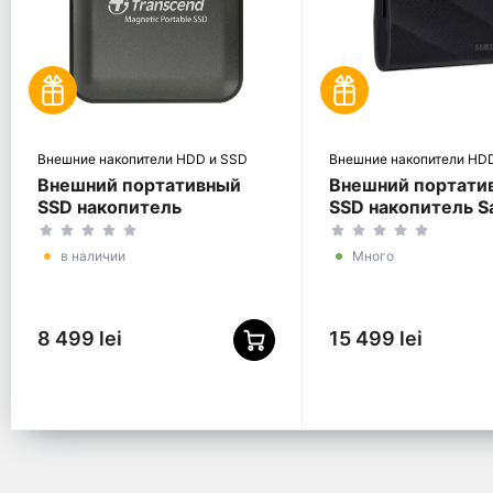
Внешние накопители HDD и SSD
Внешние накопители HD
Внешний портативный
Внешний портати
SSD накопитель
SSD накопитель 
Transcend ESD420, 2 ТБ,
T9, 4 ТБ, Чёрный 
Iron Gray (TS2TESD420C)
PG4T0B/WW)
в наличии
Много
8 499 lei
15 499 lei