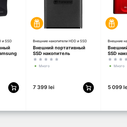
D и SSD
Внешние накопители HDD и SSD
Внешние н
вный
Внешний портативный
Внешни
Samsung
SSD накопитель
SSD нак
(MU-
Transcend ESD270C, 2 ТБ,
XS1000 
Чёрный (TS2TESD270C)
Красны
Много
Много
(SXS10
7 399 lei
5 099 le