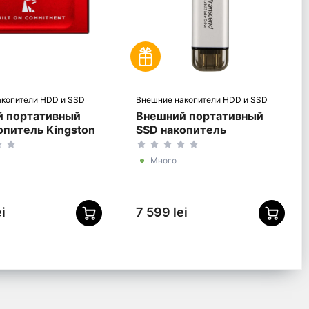
акопители HDD и SSD
Внешние накопители HDD и SSD
й портативный
Внешний портативный
опитель Kingston
SSD накопитель
BoC, 1 ТБ,
Transcend ESD310S, 2 ТБ,
й
Серебристый
Много
00R/1000GA)
(TS2TESD310S)
i
7 599 lei