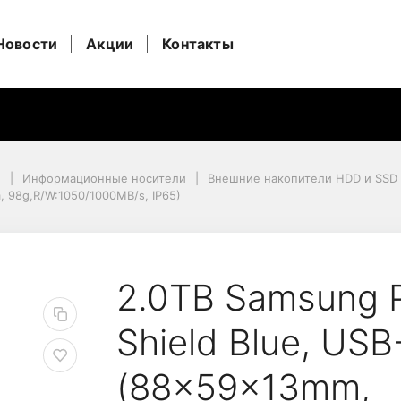
Новости
Акции
Контакты
и
Информационные носители
Внешние накопители HDD и SSD
, 98g,R/W:1050/1000MB/s, IP65)
 98g,R/W:1050/1000MB/s, IP65)
e SSD T7 Shield Blue,
2.0TB Samsung P
Shield Blue, USB
(88x59x13mm,