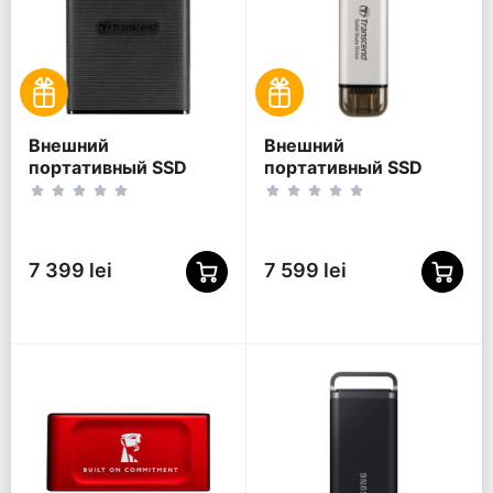
Внешний
Внешний
портативный SSD
портативный SSD
накопитель
накопитель
Transcend ESD270C, 2
Transcend ESD310S, 2
ТБ, Чёрный
ТБ, Серебристый
(TS2TESD270C)
(TS2TESD310S)
7 399 lei
7 599 lei