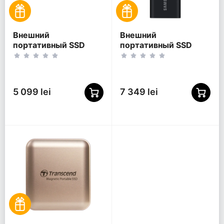
Внешний
Внешний
портативный SSD
портативный SSD
накопитель Kingston
накопитель Samsung
XS1000 BoC, 1 ТБ,
T5 EVO, 2 ТБ, Чёрный
Красный
(MU-PH2T0S/EU)
(SXS1000R/1000GA)
5 099 lei
7 349 lei