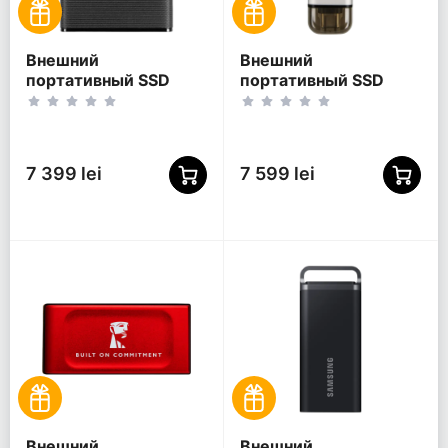
Внешний
Внешний
портативный SSD
портативный SSD
накопитель
накопитель
Transcend ESD270C, 2
Transcend ESD310S, 2
ТБ, Чёрный
ТБ, Серебристый
(TS2TESD270C)
(TS2TESD310S)
7 399 lei
7 599 lei
Внешний
Внешний