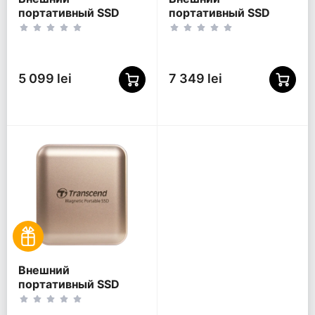
портативный SSD
портативный SSD
накопитель Kingston
накопитель Samsung
XS1000 BoC, 1 ТБ,
T5 EVO, 2 ТБ, Чёрный
Красный
(MU-PH2T0S/EU)
(SXS1000R/1000GA)
5 099 lei
7 349 lei
Внешний
портативный SSD
накопитель
Transcend ESD420, 4