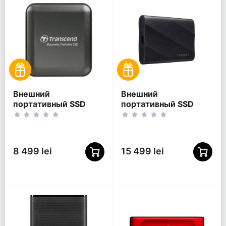
Внешний
Внешний
портативный SSD
портативный SSD
накопитель
накопитель Samsung
Transcend ESD420, 2
T9, 4 ТБ, Чёрный
ТБ, Iron Gray
(MU-PG4T0B/WW)
(TS2TESD420C)
8 499 lei
15 499 lei