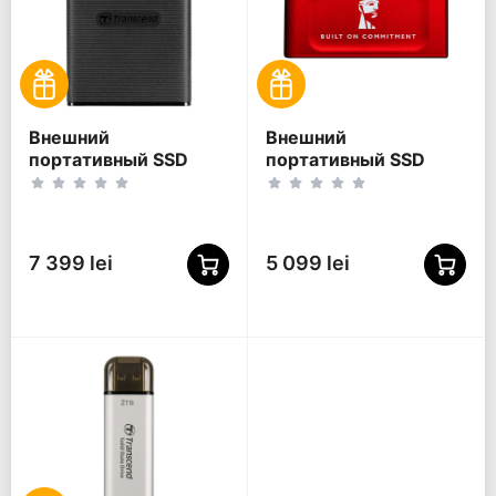
Внешний
Внешний
портативный SSD
портативный SSD
накопитель
накопитель Kingston
Transcend ESD270C, 2
XS1000 BoC, 1 ТБ,
ТБ, Чёрный
Красный
(TS2TESD270C)
(SXS1000R/1000GA)
7 399 lei
5 099 lei