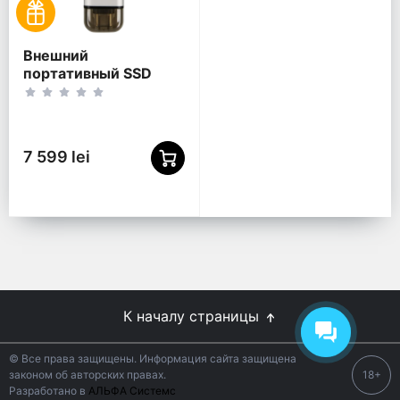
Внешний
портативный SSD
накопитель
Transcend ESD310S, 2
ТБ, Серебристый
(TS2TESD310S)
7 599 lei
К началу страницы
© Все права защищены. Информация сайта защищена
законом об авторских правах.
18+
Разработано в
АЛЬФА Системс