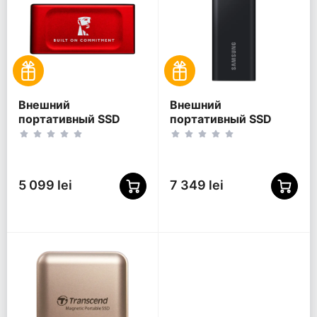
Внешний
Внешний
портативный SSD
портативный SSD
накопитель Kingston
накопитель Samsung
XS1000 BoC, 1 ТБ,
T5 EVO, 2 ТБ, Чёрный
Красный
(MU-PH2T0S/EU)
(SXS1000R/1000GA)
5 099 lei
7 349 lei