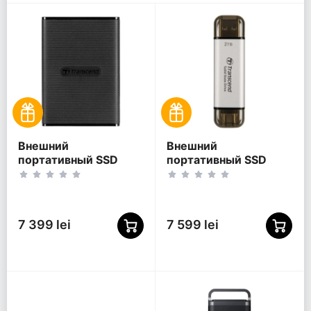
Внешний
Внешний
портативный SSD
портативный SSD
накопитель
накопитель
Transcend ESD270C, 2
Transcend ESD310S, 2
ТБ, Чёрный
ТБ, Серебристый
(TS2TESD270C)
(TS2TESD310S)
7 399 lei
7 599 lei