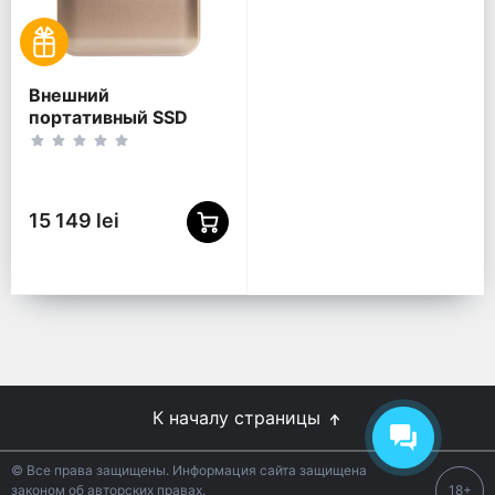
Внешний
портативный SSD
накопитель
Transcend ESD420, 4
ТБ, Розовое Золото
(TS4TESD420G)
15 149 lei
К началу страницы
© Все права защищены. Информация сайта защищена
законом об авторских правах.
18+